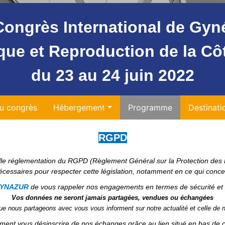
ongrès International de Gyn
que et Reproduction
de la Cô
du 23 au 24 juin 2022
au congrès
Hébergement
Programme
Destinati
RGPD
lle réglementation du RGPD (Règlement Général sur la Protection des 
nécessaires pour respecter cette législation,
notamment en ce qui conce
YNAZUR
de vous rappeler nos engagements en termes de sécurité et d
Vos données ne seront jamais partagées, vendues ou échangées
e nous partageons avec vous vous informent sur notre actualité et celle de 
ment vous désinscrire de nos échanges grâce au lien situé en bas d