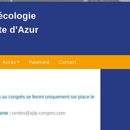
écologie
te d'Azur
Accès
Paiement
Contact
ns au congrès se feront uniquement sur place le
ante :
ventes@ajlp-congres.com