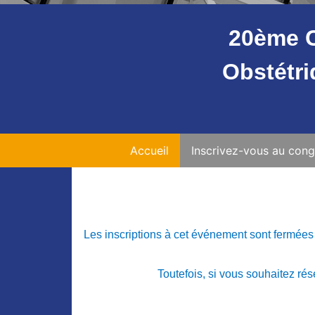
20ème C
Obstétri
Accueil
Inscrivez-vous au cong
Les inscriptions à cet événement sont fermées 
Toutefois, si vous souhaitez ré