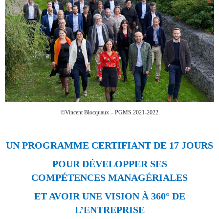
©
Vincent Blocquaux – PGMS 2021-2022
UN PROGRAMME CERTIFIANT DE 17 JOURS
POUR D
ÉVELOPPER SES
COMP
É
TENCES
MANAG
É
RIALES
ET AVOIR UNE VISION À 360° DE
L’ENTREPRISE