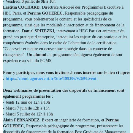
- Vendredi 8 juillet de 9h à 10h
Laetitia COCHARD,
Directrice Associée des Programmes Executive à
HEC Paris, et
Perrine GOUEREC,
Responsable pédagogique du
programme, vous présenteront le contenu et les spécificités de ce
programme, ainsi que les modalités d'inscription et de financement de la
formation.
Daniel SPITEZKI,
intervenant à HEC Paris et animateur du
grand cas pratique d'entreprise, introduira les enjeux du cas pratique et les
compétences évaluées dans le cadre de l'obtention de la certification
"Concevoir et mettre en oeuvre une stratégie dans un contexte de
changement".
Un alumni
du programme témoignera également de son
expérience au sein du PGMS.
Pour y participer, nous vous invitons à vous inscrire sur le lien ci-après
:
https://cloud.agoraevent.fr/Site/199306/9269/Event
Deux webinaires de présentation des dispositifs de financement sont
également programmés les :
- Jeudi 12 mai de 12h à 13h
- Mardi 7 juin de 12h à 13h
- Mardi 5 juillet de 12h à 13h
Alain FERNANDEZ
, Expert en ingénierie de formation, et
Perrine
GOUEREC
, Responsable pédagogique du programme, présenteront les
dispositifs de financement de la formation Post Graduate de Management