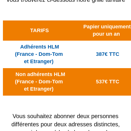
Papier uniquement
TARIFS
pour un an
Adhérents HLM
(France - Dom-Tom
387€ TTC
et Etranger)
Non adhérents HLM
(France - Dom-Tom
537€ TTC
et Etranger)
Vous souhaitez abonner deux personnes
différentes pour deux adresses distinctes,