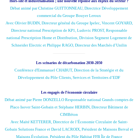
Hors-site et industrialisation ; une nouvelle réponse aux enjeux du secteur ?
Débat animé par Christine GUITTONNEAU, Directrice Développement
commercial du Groupe Bouyer Leroux
Avec Olivier BUDIN, Directeur général du Groupe Ipelec, Vincent GOYARD,
Directeur national Prescription de KP1, Ludovic PROST, Responsable
national Prescription Home et Distribution, Division Segment Logement de
Schneider Electric et Philippe RAGO, Directeur des Marchés d’Unilin
Les scénarios de décarbonation 2030-2050
Conférence d'Emmanuel CHABUT, Direction de la Stratégie et du
Développement du Pôle Clients, Services et Territoires d’EDF
Les engagés de l’économie circulaire
Débat animé par Pierre DONZELLO Responsable national Grands comptes de
Placo Isover Saint-Gobain et Stéphane HERBIN, Directeur Bâtiment de
CIMBéton
Avec Maïté KETTERER, Directrice de l’Économie Circulaire de Saint-
Gobain Solutions France et David LACROIX, Président de Maisons Berval et
Maisons Évolution, Président du Pôle Habitat FFB Île de France