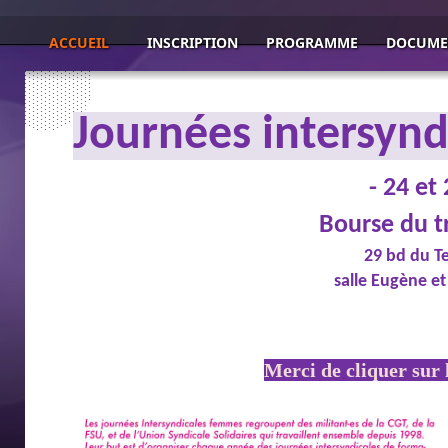
ACCUEIL
INSCRIPTION
PROGRAMME
DOCUME
Journées intersyn
-
24 et 
Bourse du tr
29 bd du T
s
alle Eugène e
Merci de cliquer su