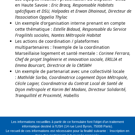
en Haute Savoie :
Eric Bracq, Responsable Habitats
spécifiques et DSU, Halpades et Erwan Dhainaut, Directeur de
l’association Oppelia Thylac
Un exemple d'organisation interne prenant en compte
cette thématique :
Estelle Bidaud, Responsable du Service
Fragilités sociales, Nantes Métropole Habitat
Les actions de coordination / plateformes
multipartenaires : l'exemple de la coordination
Marseillaise logement et santé mentale :
Corinne Ferrara,
Chef de projet Ingénierie et innovation sociale, ERILIA et
Emma Bourcart, Directrice de la CMSMH
Un exemple de partenariat avec une collectivité locale
:
Mathilde Sorba, Coordinatrice Logement Dijon Métropole,
Cécile Lagier, Coordinatrice du Contrat Local de Santé de
Dijon métropole et Karim Bel Madani, Directeur Solidarité,
Tranquillité et Proximité, Habellis
Les informations recueillies à partir de ce formulaire font l’objet d’un traitement
informatique destiné à l’USH (14 rue Lord Byron, 75008 Paris).
Le recueil de ces informations est nécessaire pour la finalité suivante : Inscription en