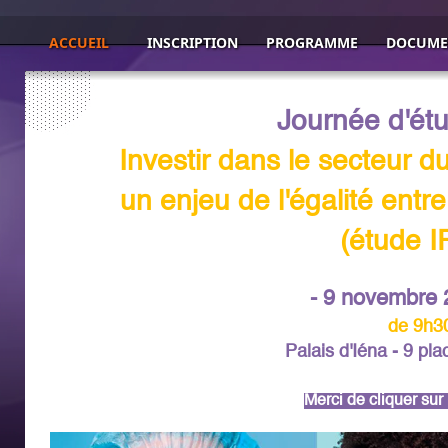
ACCUEIL
INSCRIPTION
PROGRAMME
DOCUME
Journée d'é
Investir dans le secteur du
un enjeu
de l'égalité ent
(étude 
-
9 novembre 
de 9h3
Palais d'Iéna - 9 pla
Merci de cliquer su