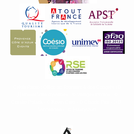
Crédit Photo : Office de Tourisme& des Congrès (©
J.Brosset Ville d’Antibes - © Vertiges Photos - ©
Coralie Polack - © Kevin Caro - © Claude Piot -
©
D.
Vincendeau -
© FlashAzur
)